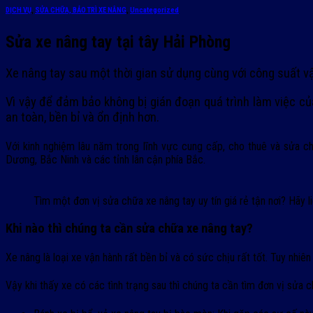
DỊCH VỤ
,
SỬA CHỮA, BẢO TRÌ XE NÂNG
,
Uncategorized
Sửa xe nâng tay tại tây Hải Phòng
Xe nâng tay sau một thời gian sử dụng cùng với công suất v
Vì vậy để đảm bảo không bị gián đoạn quá trình làm việc c
an toàn, bền bỉ và ổn định hơn.
Với kinh nghiệm lâu năm trong lĩnh vực cung cấp, cho thuê và sửa ch
Dương, Bắc Ninh và các tỉnh lân cận phía Bắc.
Tìm một đơn vị sửa chữa xe nâng tay uy tín giá rẻ tận nơi? Hãy l
Khi nào thì chúng ta cần sửa chữa xe nâng tay?
Xe nâng là loại xe vận hành rất bền bỉ và có sức chịu rất tốt. Tuy nhi
Vậy khi thấy xe có các tình trạng sau thì chúng ta cần tìm đơn vị sửa c