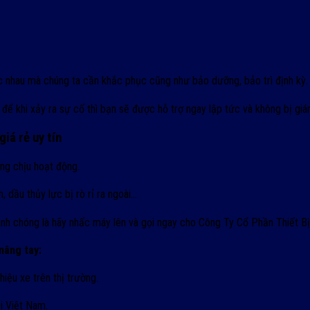
hác nhau mà chúng ta cần khắc phục cũng như bảo dưỡng, bảo trì định kỳ.
để khi xảy ra sự cố thì bạn sẽ được hỗ trợ ngay lập tức và không bị gián
iá rẻ uy tín
ông chịu hoạt động.
, dầu thủy lực bị rò rỉ ra ngoài…
nh chóng là hãy nhấc máy lên và gọi ngay cho Công Ty Cổ Phần Thiết Bị
nâng tay:
hiệu xe trên thị trường.
ại Việt Nam.