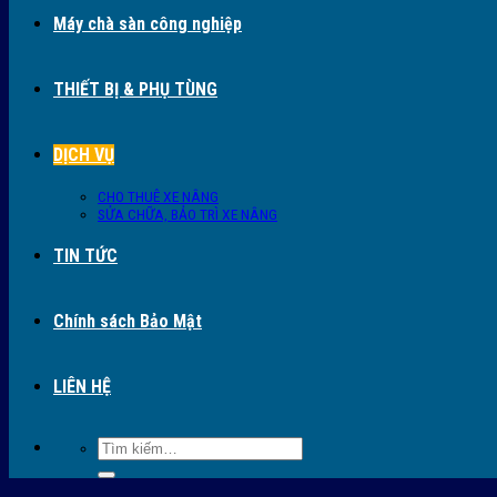
Máy chà sàn công nghiệp
THIẾT BỊ & PHỤ TÙNG
DỊCH VỤ
CHO THUÊ XE NÂNG
SỬA CHỮA, BẢO TRÌ XE NÂNG
TIN TỨC
Chính sách Bảo Mật
LIÊN HỆ
Tìm
kiếm: