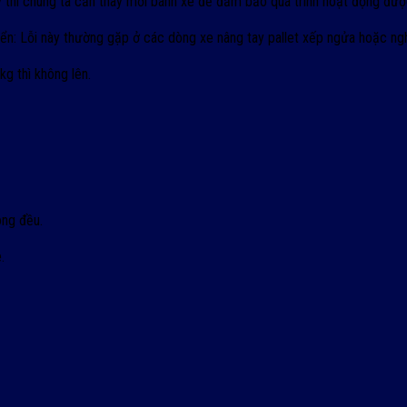
y thì chúng ta cần thay mới bánh xe để đảm bảo quá trình hoạt động được
n: Lỗi này thường gặp ở các dòng xe nâng tay pallet xếp ngửa hoặc ngh
kg thì không lên.
ông đều.
.