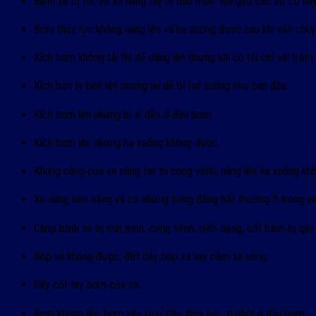
Bánh xe bị bể, vỏ xe nâng tay bị bào mòn: Khi gặp các sự cố nà
Bơm thủy lực không nâng lên và hạ xuống được sau khi vận chuyể
Kích bơm không tải thì dễ dàng lên nhưng khi có tải chỉ vài trăm 
Kích bơn ty ben lên nhưng lại dễ bị tụt xuống như ban đầu.
Kích bơm lên nhưng bị xì dầu ở đầu bơm.
Kích bơm lên nhưng hạ xuống không được.
Khung càng của xe nâng tay bị cong vênh, nâng lên hạ xuống kh
Xe nâng kéo nặng và có những tiếng động bất thường ở trong xe
Càng bánh xe bị mài mòn, cong vênh, biến dạng, cốt bánh bị gãy.
Bóp xã không được, đứt dây bóp xả tay cầm xe nâng.
Gãy cốt tay bơm của xe.
Bơm không lên, bơm yếu rò rỉ dầu thủy lực, xì nhớt ở đầu bơm.