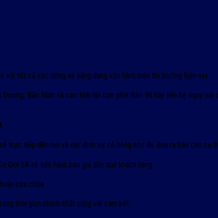
.
ẻ với tất cả các dòng xe nâng đang vận hành trên thị trường hiện nay.
Dương, Bắc Ninh và các tỉnh lân cận phía Bắc thì hãy liên hệ ngay với 
A
sẽ trực tiếp đến nơi và xác định sự cố hỏng hóc để đưa ra báo cáo cụ thể
Cơ Giới 5A sẽ tiến hành báo giá đến quý khách hàng.
thuận sửa chữa.
rong thời gian nhanh nhất cùng với cam kết: