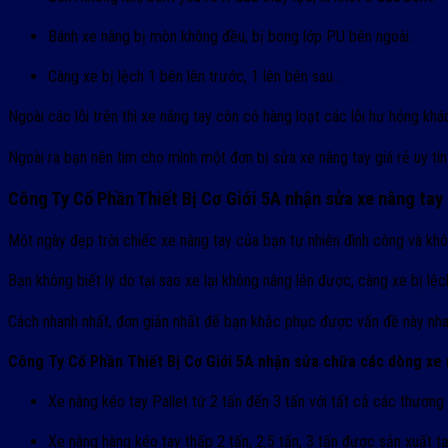
Bánh xe nâng bị mòn không đều, bị bong lớp PU bên ngoài.
Càng xe bị lệch 1 bên lên trước, 1 lên bên sau…
Ngoài các lỗi trên thì xe nâng tay còn có hàng loạt các lỗi hư hỏng k
Ngoài ra bạn nên tìm cho mình một đơn bị sửa xe nâng tay giá rẻ uy tín 
Công Ty Cổ Phần Thiết Bị Cơ Giới 5A nhận sửa xe nâng tay g
Một ngày đẹp trời chiếc xe nâng tay của bạn tự nhiên đình công và kh
Bạn không biết lý do tại sao xe lại không nâng lên được, càng xe bị lệch
Cách nhanh nhất, đơn giản nhất để bạn khắc phục được vấn đề này nha
Công Ty Cổ Phần Thiết Bị Cơ Giới 5A nhận sửa chữa các dòng xe 
Xe nâng kéo tay Pallet từ 2 tấn đến 3 tấn với tất cả các thương 
Xe nâng hàng kéo tay thấp 2 tấn, 2.5 tấn, 3 tấn được sản xuất t