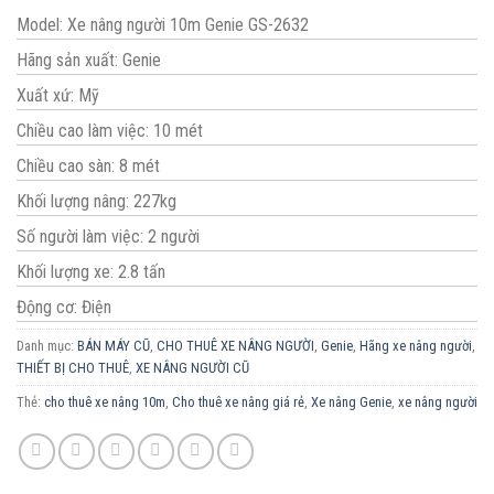
Model: Xe nâng người 10m Genie GS-2632
Hãng sản xuất: Genie
Xuất xứ: Mỹ
Chiều cao làm việc: 10 mét
Chiều cao sàn: 8 mét
Khối lượng nâng: 227kg
Số người làm việc: 2 người
Khối lượng xe: 2.8 tấn
Động cơ: Điện
Danh mục:
BÁN MÁY CŨ
,
CHO THUÊ XE NÂNG NGƯỜI
,
Genie
,
Hãng xe nâng người
,
THIẾT BỊ CHO THUÊ
,
XE NÂNG NGƯỜI CŨ
Thẻ:
cho thuê xe nâng 10m
,
Cho thuê xe nâng giá rẻ
,
Xe nâng Genie
,
xe nâng người