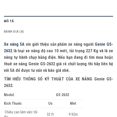
MÔ TẢ
ĐÁNH GIÁ (0)
Xe nâng 5A
xin giới thiệu sản phẩm xe nâng người
Genie GS-
2632
là loại xe nâng độ cao 10 mét, tải trọng 227 Kg và là xe
nâng tự hành chạy bằng điện. Nếu bạn đang đi tìm mua hoặc
thuê xe nâng Genie GS-2632 giá rẻ chất lượng thì hãy liên hệ
với 5A để được tư vấn và báo giá nhé.
TÌM HIỂU THÔNG SỐ KỸ THUẬT CỦA XE NÂNG Genie GS-
2632:
Model
GS-2632
Kích Thước
Us
Mét
Chiều cao làm việc tối
32 ft
9.92m
đa