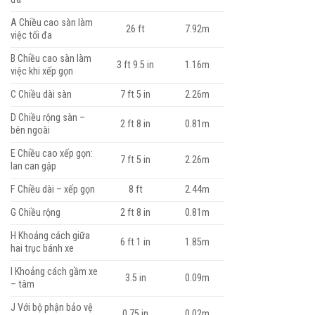
A Chiều cao sàn làm
26 ft
7.92m
việc tối đa
B Chiều cao sàn làm
3 ft 9.5 in
1.16m
việc khi xếp gọn
C Chiều dài sàn
7 ft 5 in
2.26m
D Chiều rộng sàn –
2 ft 8 in
0.81m
bên ngoài
E Chiều cao xếp gọn:
7 ft 5 in
2.26m
lan can gập
F Chiều dài – xếp gọn
8 ft
2.44m
G Chiều rộng
2 ft 8 in
0.81m
H Khoảng cách giữa
6 ft 1 in
1.85m
hai trục bánh xe
I Khoảng cách gầm xe
3.5 in
0.09m
– tâm
J Với bộ phận bảo vệ
0.75 in
0.02m