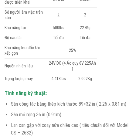
được triển khai
Số người làm việc trên
2
2
sàn
Khả năng tải
500Ibs
227Kg
Độ cao lái
Tối đa
Tối đa
Khả năng leo dốc khi
25%
xếp gọn
24V DC (4 Ác quy 6V 225Ah
Nguồn nhiên liệu
)
Trọng lượng máy
4.413Ibs
2.002Kg
Tính năng kỹ thuật:
Sàn công tác bằng thép kích thước 89×32 in ( 2.26 x 0.81 m)
Sàn mở rộng 36 in (0.91m)
Lan can gập với xoay nửa chiều cao ( tiêu chuẩn đối với Model
GS – 2632)