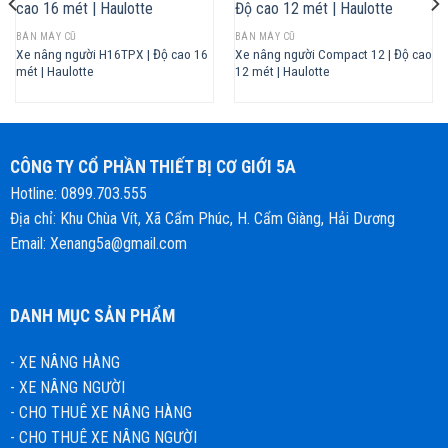
BÁN MÁY CŨ
BÁN MÁY CŨ
Xe nâng người H16TPX | Độ cao 16
Xe nâng người Compact 12 | Độ cao
mét | Haulotte
12 mét | Haulotte
CÔNG TY CỔ PHẦN THIẾT BỊ CƠ GIỚI 5A
Hotline:
0899.703.555
Địa chỉ: Khu Chùa Vít, Xã Cẩm Phúc, H. Cẩm Giàng, Hải Dương
Email: Xenang5a@gmail.com
DANH MỤC SẢN PHẨM
-
XE NÂNG HÀNG
-
XE NÂNG NGƯỜI
-
CHO THUÊ XE NÂNG HÀNG
-
CHO THUÊ XE NÂNG NGƯỜI