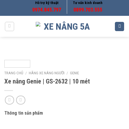
Skip
Hỗ trợ kỹ thuật
Tư vấn kinh doanh
0974.845.797
0899.703.555
to
content
TRANG CHỦ
/
HÃNG XE NÂNG NGƯỜI
/
GENIE
Xe nâng Genie | GS-2632 | 10 mét
Thông tin sản phẩm